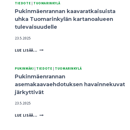
TIEDOTE
|
TUOMARINKYLÄ
Pukinmäenrannan kaavaratkaisuista
uhka Tuomarinkylän kartanoalueen
tulevaisuudelle
23.5.2025
PUKINMÄENRANNAN
LUE LISÄÄ...
KAAVARATKAISUISTA
UHKA
TUOMARINKYLÄN
PUKINMÄKI
|
TIEDOTE
|
TUOMARINKYLÄ
KARTANOALUEEN
Pukinmäenrannan
TULEVAISUUDELLE
asemakaavaehdotuksen havainnekuvat
järkyttivät
23.5.2025
PUKINMÄENRANNAN
LUE LISÄÄ...
ASEMAKAAVAEHDOTUKSEN
HAVAINNEKUVAT