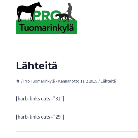
Siirry
sisältöön
Lähteitä
/
Pro Tuomarinkylä
/
Kannanotto 11.2.2015
/
Lähteitä
[harb-links cats=”31″]
[harb-links cats=”29″]