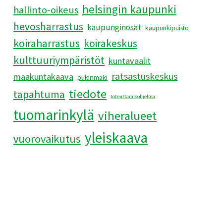
helsingin kaupunki
hallinto-oikeus
hevosharrastus
kaupunginosat
kaupunkipuisto
koiraharrastus
koirakeskus
kulttuuriympäristöt
kuntavaalit
ratsastuskeskus
maakuntakaava
pukinmäki
tiedote
tapahtuma
toteuttamisohjelma
tuomarinkylä
viheralueet
yleiskaava
vuorovaikutus