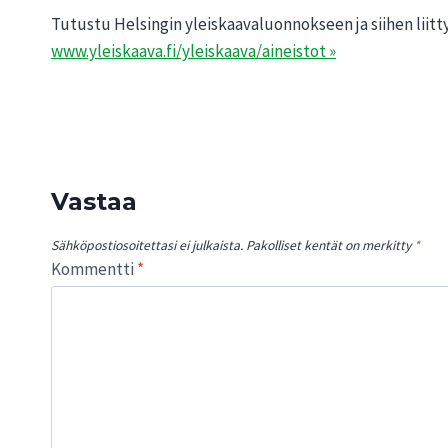
Tutustu Helsingin yleiskaavaluonnokseen ja siihen liittyv
www.yleiskaava.fi/yleiskaava/aineistot »
Vastaa
Sähköpostiosoitettasi ei julkaista.
Pakolliset kentät on merkitty
*
Kommentti
*