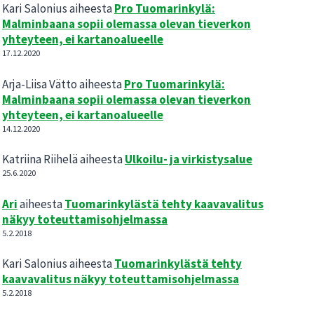
Kari Salonius
aiheesta
Pro Tuomarinkylä:
Malminbaana sopii olemassa olevan tieverkon
yhteyteen, ei kartanoalueelle
17.12.2020
Arja-Liisa Vätto
aiheesta
Pro Tuomarinkylä:
Malminbaana sopii olemassa olevan tieverkon
yhteyteen, ei kartanoalueelle
14.12.2020
Katriina Riihelä
aiheesta
Ulkoilu- ja virkistysalue
25.6.2020
Ari
aiheesta
Tuomarinkylästä tehty kaavavalitus
näkyy toteuttamisohjelmassa
5.2.2018
Kari Salonius
aiheesta
Tuomarinkylästä tehty
kaavavalitus näkyy toteuttamisohjelmassa
5.2.2018