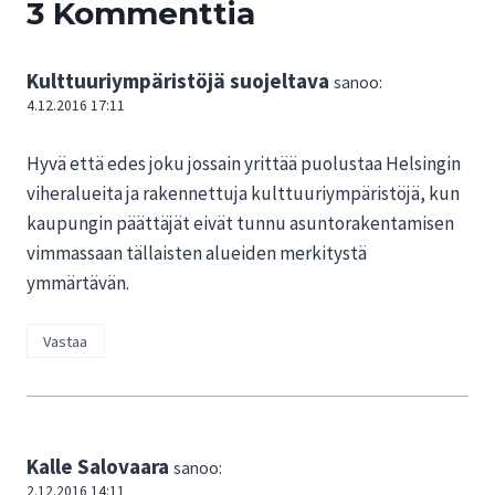
3 Kommenttia
Kulttuuriympäristöjä suojeltava
sanoo:
4.12.2016 17:11
Hyvä että edes joku jossain yrittää puolustaa Helsingin
viheralueita ja rakennettuja kulttuuriympäristöjä, kun
kaupungin päättäjät eivät tunnu asuntorakentamisen
vimmassaan tällaisten alueiden merkitystä
ymmärtävän.
Vastaa
Kalle Salovaara
sanoo:
2.12.2016 14:11