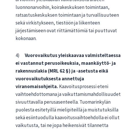
luonnonarvoihin, koirakeskuksen toimintaan,
ratsastuskeskuksen toimintaan ja turvallisuuteen
sekä virkistykseen, tiestöön ja liikenteen
järjestämiseen ovat riittämättömiä tai puuttuvat
kokonaan.
4)
Vuorovaikutus yleiskaavaa valmisteltaessa
ei vastannut perusoikeuksia, maankäyttö- ja
rakennuslakia (MRL 62 §) ja -asetusta eikä
vuorovaikutuksesta annettuja
viranomaisohjeita.
Kaavoitusprosessi eteni
vaihtoehdottomana ja vaikuttamismahdollisuudet
sivuuttavalla perusasenteella. Tuomarinkylän
puolesta esitetyillä mielipiteillä ja muistutuksilla
sekä esiintuodulla kaavoitusvaihtoehdolla ei ollut
vaikutusta, tai ne jopa heikensivät tilannetta