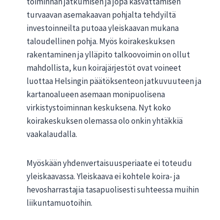
toiminnan jatkumisen ja jopa kasvattamisen
turvaavan asemakaavan pohjalta tehdyiltä
investoinneilta putoaa yleiskaavan mukana
taloudellinen pohja. Myös koirakeskuksen
rakentaminen ja ylläpito talkoovoimin on ollut
mahdollista, kun koirajärjestöt ovat voineet
luottaa Helsingin päätöksenteon jatkuvuuteen ja
kartanoalueen asemaan monipuolisena
virkistystoiminnan keskuksena. Nyt koko
koirakeskuksen olemassa olo onkin yhtäkkiä
vaakalaudalla.
Myöskään yhdenvertaisuusperiaate ei toteudu
yleiskaavassa. Yleiskaava ei kohtele koira- ja
hevosharrastajia tasapuolisesti suhteessa muihin
liikuntamuotoihin.