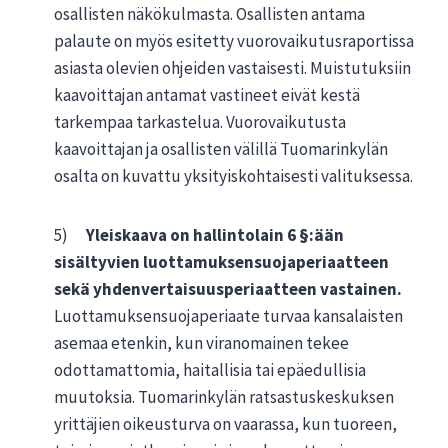
osallisten näkökulmasta. Osallisten antama
palaute on myös esitetty vuorovaikutusraportissa
asiasta olevien ohjeiden vastaisesti. Muistutuksiin
kaavoittajan antamat vastineet eivät kestä
tarkempaa tarkastelua. Vuorovaikutusta
kaavoittajan ja osallisten välillä Tuomarinkylän
osalta on kuvattu yksityiskohtaisesti valituksessa.
5)
Yleiskaava on hallintolain 6 §:ään
sisältyvien luottamuksensuojaperiaatteen
sekä yhdenvertaisuusperiaatteen vastainen.
Luottamuksensuojaperiaate turvaa kansalaisten
asemaa etenkin, kun viranomainen tekee
odottamattomia, haitallisia tai epäedullisia
muutoksia. Tuomarinkylän ratsastuskeskuksen
yrittäjien oikeusturva on vaarassa, kun tuoreen,