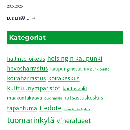
23.5.2025
PUKINMÄENRANNAN
LUE LISÄÄ...
ASEMAKAAVAEHDOTUKSEN
HAVAINNEKUVAT
JÄRKYTTIVÄT
Kategoriat
helsingin kaupunki
hallinto-oikeus
hevosharrastus
kaupunginosat
kaupunkipuisto
koiraharrastus
koirakeskus
kulttuuriympäristöt
kuntavaalit
ratsastuskeskus
maakuntakaava
pukinmäki
tiedote
tapahtuma
toteuttamisohjelma
tuomarinkylä
viheralueet