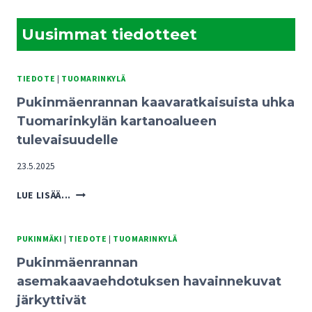
Uusimmat tiedotteet
TIEDOTE
|
TUOMARINKYLÄ
Pukinmäenrannan kaavaratkaisuista uhka
Tuomarinkylän kartanoalueen
tulevaisuudelle
23.5.2025
PUKINMÄENRANNAN
LUE LISÄÄ...
KAAVARATKAISUISTA
UHKA
TUOMARINKYLÄN
PUKINMÄKI
|
TIEDOTE
|
TUOMARINKYLÄ
KARTANOALUEEN
Pukinmäenrannan
TULEVAISUUDELLE
asemakaavaehdotuksen havainnekuvat
järkyttivät