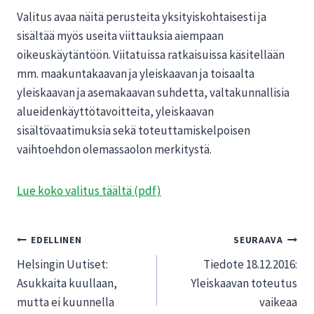
Valitus avaa näitä perusteita yksityiskohtaisesti ja
sisältää myös useita viittauksia aiempaan
oikeuskäytäntöön. Viitatuissa ratkaisuissa käsitellään
mm. maakuntakaavan ja yleiskaavan ja toisaalta
yleiskaavan ja asemakaavan suhdetta, valtakunnallisia
alueidenkäyttötavoitteita, yleiskaavan
sisältövaatimuksia sekä toteuttamiskelpoisen
vaihtoehdon olemassaolon merkitystä.
Lue koko valitus täältä (pdf)
Artikkelien
EDELLINEN
SEURAAVA
Helsingin Uutiset:
Tiedote 18.12.2016:
selaus
Asukkaita kuullaan,
Yleiskaavan toteutus
mutta ei kuunnella
vaikeaa