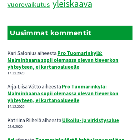
yleiskaava
vuorovaikutus
Uusimmat kommentit
Kari Salonius
aiheesta
Pro Tuomarinkylä:
Malminbaana sopii olemassa olevan tieverkon
yhteyteen, ei kartanoalueelle
17.12.2020
Arja-Liisa Vätto
aiheesta
Pro Tuomarinkylä:
Malminbaana sopii olemassa olevan tieverkon
yhteyteen, ei kartanoalueelle
14.12.2020
Katriina Riihelä
aiheesta
Ulkoilu- ja virkistysalue
25.6.2020