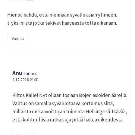
Hienoa nähdä, että mennään syvälle asian ytimeen.
t. yksi niistä jotka tekivät haaveesta totta aikanaan.
Vastaa
Anu
sanoo:
2.12.2016 21:31
Kiitos Kalle! Nyt ollaan tosiaan isojen asioiden äärellä.
Valitus on samalla syväluotaava kertomus siitä,
millaista on kaavoittajan toiminta Helsingissä. Ikävää,
että kohtuullisia ratkaisuja pitää hakea oikeudesta.