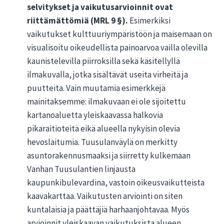
selvitykset ja vaikutusarvioinnit ovat
riittämättömiä (MRL 9 §).
Esimerkiksi
vaikutukset kulttuuriympäristöön ja maisemaan on
visualisoitu oikeudellista painoarvoa vailla olevilla
kaunistelevilla piirroksilla sekä käsitellyllä
ilmakuvalla, jotka sisältävät useita virheitä ja
puutteita. Vain muutamia esimerkkejä
mainitaksemme: ilmakuvaan ei ole sijoitettu
kartanoaluetta yleiskaavassa halkovia
pikaraitioteitä eikä alueella nykyisin olevia
hevoslaitumia. Tuusulanväylä on merkitty
asuntorakennusmaaksi ja siirretty kulkemaan
Vanhan Tuusulantien linjausta
kaupunkibulevardina, vastoin oikeusvaikutteista
kaavakarttaa. Vaikutusten arviointi on siten
kuntalaisia ja päättäjiä harhaanjohtavaa. Myös
arvioinnit yleiskaavan vaikutuksista alueen