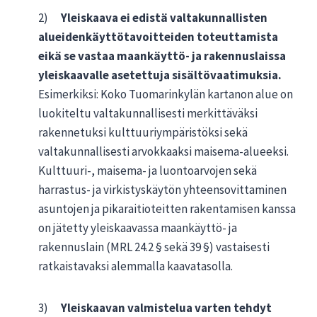
2)
Yleiskaava ei edistä valtakunnallisten
alueidenkäyttötavoitteiden toteuttamista
eikä se vastaa maankäyttö- ja rakennuslaissa
yleiskaavalle asetettuja sisältövaatimuksia.
Esimerkiksi: Koko Tuomarinkylän kartanon alue on
luokiteltu valtakunnallisesti merkittäväksi
rakennetuksi kulttuuriympäristöksi sekä
valtakunnallisesti arvokkaaksi maisema-alueeksi.
Kulttuuri-, maisema- ja luontoarvojen sekä
harrastus- ja virkistyskäytön yhteensovittaminen
asuntojen ja pikaraitioteitten rakentamisen kanssa
on jätetty yleiskaavassa maankäyttö- ja
rakennuslain (MRL 24.2 § sekä 39 §) vastaisesti
ratkaistavaksi alemmalla kaavatasolla.
3)
Yleiskaavan valmistelua varten tehdyt