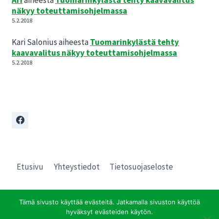
Ari
aiheesta
Tuomarinkylästä tehty kaavavalitus
näkyy toteuttamisohjelmassa
5.2.2018
Kari Salonius
aiheesta
Tuomarinkylästä tehty
kaavavalitus näkyy toteuttamisohjelmassa
5.2.2018
Etusivu
Yhteystiedot
Tietosuojaseloste
Tämä sivusto käyttää evästeitä. Jatkamalla sivuston käyttöä
hyväksyt evästeiden käytön.