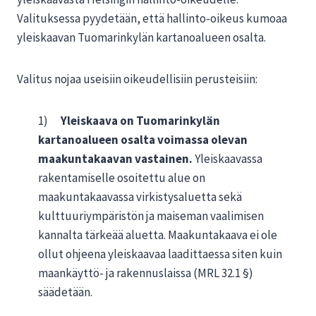
Valituksessa pyydetään, että hallinto-oikeus kumoaa
yleiskaavan Tuomarinkylän kartanoalueen osalta.
Valitus nojaa useisiin oikeudellisiin perusteisiin:
1)
Yleiskaava on Tuomarinkylän
kartanoalueen osalta voimassa olevan
maakuntakaavan vastainen.
Yleiskaavassa
rakentamiselle osoitettu alue on
maakuntakaavassa virkistysaluetta sekä
kulttuuriympäristön ja maiseman vaalimisen
kannalta tärkeää aluetta. Maakuntakaava ei ole
ollut ohjeena yleiskaavaa laadittaessa siten kuin
maankäyttö- ja rakennuslaissa (MRL 32.1 §)
säädetään.