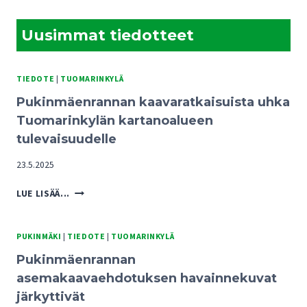
NÄKYY
TOTEUTTAMISOHJELMASSA
Uusimmat tiedotteet
TIEDOTE
|
TUOMARINKYLÄ
Pukinmäenrannan kaavaratkaisuista uhka
Tuomarinkylän kartanoalueen
tulevaisuudelle
23.5.2025
PUKINMÄENRANNAN
LUE LISÄÄ...
KAAVARATKAISUISTA
UHKA
TUOMARINKYLÄN
PUKINMÄKI
|
TIEDOTE
|
TUOMARINKYLÄ
KARTANOALUEEN
Pukinmäenrannan
TULEVAISUUDELLE
asemakaavaehdotuksen havainnekuvat
järkyttivät