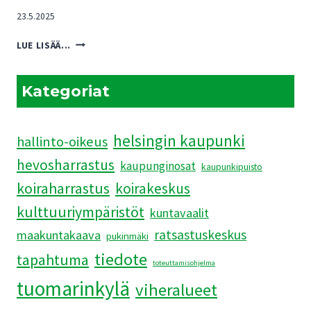
23.5.2025
PUKINMÄENRANNAN
LUE LISÄÄ...
ASEMAKAAVAEHDOTUKSEN
HAVAINNEKUVAT
JÄRKYTTIVÄT
Kategoriat
helsingin kaupunki
hallinto-oikeus
hevosharrastus
kaupunginosat
kaupunkipuisto
koiraharrastus
koirakeskus
kulttuuriympäristöt
kuntavaalit
ratsastuskeskus
maakuntakaava
pukinmäki
tiedote
tapahtuma
toteuttamisohjelma
tuomarinkylä
viheralueet