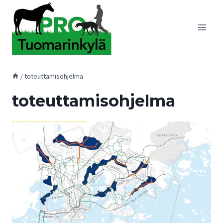
Siirry
sisältöön
/
toteuttamisohjelma
toteuttamisohjelma