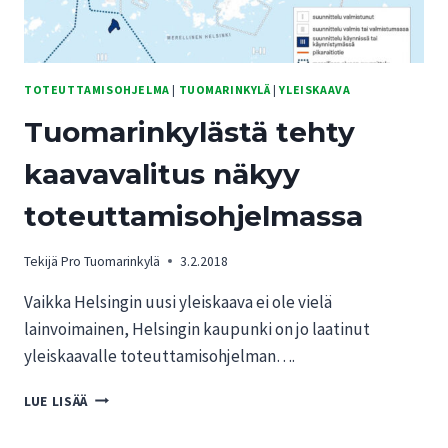
TOTEUTTAMISOHJELMA
|
TUOMARINKYLÄ
|
YLEISKAAVA
Tuomarinkylästä tehty
kaavavalitus näkyy
toteuttamisohjelmassa
Tekijä
Pro Tuomarinkylä
3.2.2018
Vaikka Helsingin uusi yleiskaava ei ole vielä
lainvoimainen, Helsingin kaupunki on jo laatinut
yleiskaavalle toteuttamisohjelman….
TUOMARINKYLÄSTÄ
LUE LISÄÄ
TEHTY
KAAVAVALITUS