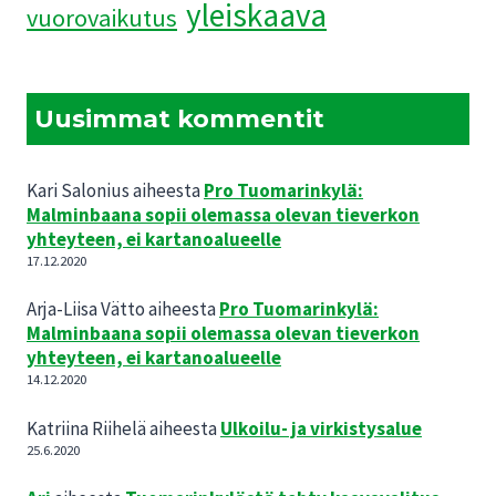
yleiskaava
vuorovaikutus
Uusimmat kommentit
Kari Salonius
aiheesta
Pro Tuomarinkylä:
Malminbaana sopii olemassa olevan tieverkon
yhteyteen, ei kartanoalueelle
17.12.2020
Arja-Liisa Vätto
aiheesta
Pro Tuomarinkylä:
Malminbaana sopii olemassa olevan tieverkon
yhteyteen, ei kartanoalueelle
14.12.2020
Katriina Riihelä
aiheesta
Ulkoilu- ja virkistysalue
25.6.2020