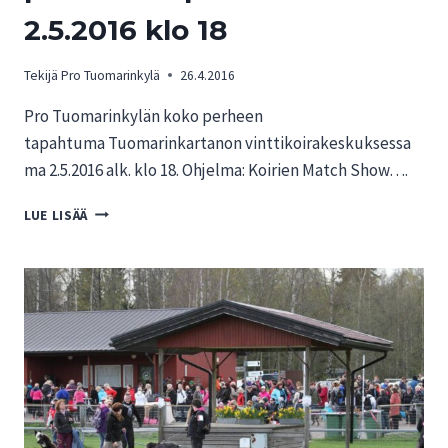
2.5.2016 klo 18
Tekijä
Pro Tuomarinkylä
26.4.2016
Pro Tuomarinkylän koko perheen
tapahtuma Tuomarinkartanon vinttikoirakeskuksessa
ma 2.5.2016 alk. klo 18. Ohjelma: Koirien Match Show….
PRO
LUE LISÄÄ
TUOMARINKYLÄN
KOKO
PERHEEN
TAPAHTUMA
MA
2.5.2016
KLO
18