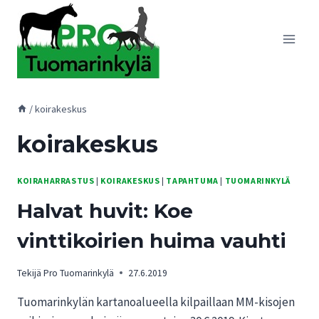
Siirry
sisältöön
/
koirakeskus
koirakeskus
KOIRAHARRASTUS
|
KOIRAKESKUS
|
TAPAHTUMA
|
TUOMARINKYLÄ
Halvat huvit: Koe
vinttikoirien huima vauhti
Tekijä
Pro Tuomarinkylä
27.6.2019
Tuomarinkylän kartanoalueella kilpaillaan MM-kisojen