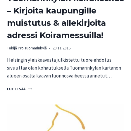
– Kirjoita kaupungille
muistutus & allekirjoita
adressi Koiramessuilla!
Tekijä
Pro Tuomarinkylä
29.11.2015
Helsingin yleiskaavasta julkistettu tuore ehdotus
sivuuttaa olan kohautuksella Tuomarinkylän kartanon
alueen osalta kaavan luonnosvaiheessa annetut…
TIEDOTE:
LUE LISÄÄ
AUTA
PELASTAMAAN
TUOMARINKYLÄN
KOIRAKESKUS
–
KIRJOITA
KAUPUNGILLE