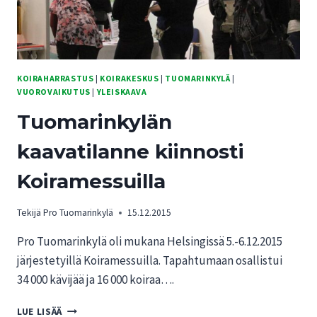
KOIRAHARRASTUS
|
KOIRAKESKUS
|
TUOMARINKYLÄ
|
VUOROVAIKUTUS
|
YLEISKAAVA
Tuomarinkylän
kaavatilanne kiinnosti
Koiramessuilla
Tekijä
Pro Tuomarinkylä
15.12.2015
Pro Tuomarinkylä oli mukana Helsingissä 5.-6.12.2015
järjestetyillä Koiramessuilla. Tapahtumaan osallistui
34 000 kävijää ja 16 000 koiraa….
TUOMARINKYLÄN
LUE LISÄÄ