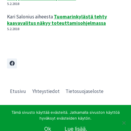
5.2.2018
Kari Salonius
aiheesta
Tuomarinkylästä tehty
kaavavalitus näkyy toteuttamisohjelmassa
5.2.2018
Etusivu
Yhteystiedot
Tietosuojaseloste
Tämä sivusto käyttää evästeitä. Jatkamalla sivuston käyttöä
hyväksyt evästeiden käytön.
© 2026 Pro Tuomarinkylä
Ok
Lue lisää.