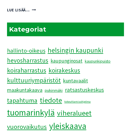
PUKINMÄENRANNAN
LUE LISÄÄ...
ASEMAKAAVAEHDOTUKSEN
HAVAINNEKUVAT
JÄRKYTTIVÄT
Kategoriat
helsingin kaupunki
hallinto-oikeus
hevosharrastus
kaupunginosat
kaupunkipuisto
koiraharrastus
koirakeskus
kulttuuriympäristöt
kuntavaalit
ratsastuskeskus
maakuntakaava
pukinmäki
tiedote
tapahtuma
toteuttamisohjelma
tuomarinkylä
viheralueet
yleiskaava
vuorovaikutus