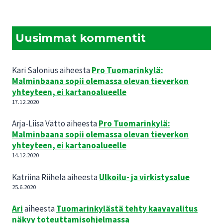
Uusimmat kommentit
Kari Salonius
aiheesta
Pro Tuomarinkylä:
Malminbaana sopii olemassa olevan tieverkon
yhteyteen, ei kartanoalueelle
17.12.2020
Arja-Liisa Vätto
aiheesta
Pro Tuomarinkylä:
Malminbaana sopii olemassa olevan tieverkon
yhteyteen, ei kartanoalueelle
14.12.2020
Katriina Riihelä
aiheesta
Ulkoilu- ja virkistysalue
25.6.2020
Ari
aiheesta
Tuomarinkylästä tehty kaavavalitus
näkyy toteuttamisohjelmassa