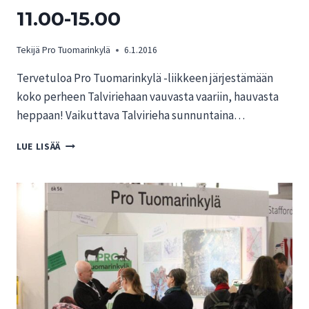
11.00-15.00
Tekijä
Pro Tuomarinkylä
6.1.2016
Tervetuloa Pro Tuomarinkylä -liikkeen järjestämään
koko perheen Talviriehaan vauvasta vaariin, hauvasta
heppaan! Vaikuttava Talvirieha sunnuntaina…
VAIKUTTAVA
LUE LISÄÄ
TALVIRIEHA
SUNNUNTAINA
17.1.2016
KLO
11.00-
15.00