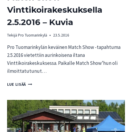
Vinttikoirakeskuksella
2.5.2016 – Kuvia
Tekijä
Pro Tuomarinkylä
23.5.2016
Pro Tuomarinkylän keväinen Match Show -tapahtuma
2.5.2016 vietettiin aurinkoisena iltana
Vinttikoirakeskuksessa. Paikalle Match Show’hun oli
ilmoittatutunut…
MATCH
LUE LISÄÄ
SHOW
VINTTIKOIRAKESKUKSELLA
2.5.2016
–
KUVIA