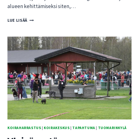
alueen kehittämiseksi siten,…
KENNELLIITTO
LUE LISÄÄ
VASTUSTAA
TUOMARINKYLÄN
YLEISKAAVAEHDOTUSTA
KOIRAHARRASTUS
|
KOIRAKESKUS
|
TAPAHTUMA
|
TUOMARINKYLÄ