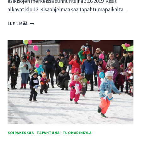
esikisojen merkeissä sunnuntaina 30.6.2019. Kisat
alkavat klo 12. Kisaohjelmaa saa tapahtumapaikalta…
HALVAT
LUE LISÄÄ
HUVIT:
KOE
VINTTIKOIRIEN
HUIMA
VAUHTI
KOIRAKESKUS
|
TAPAHTUMA
|
TUOMARINKYLÄ