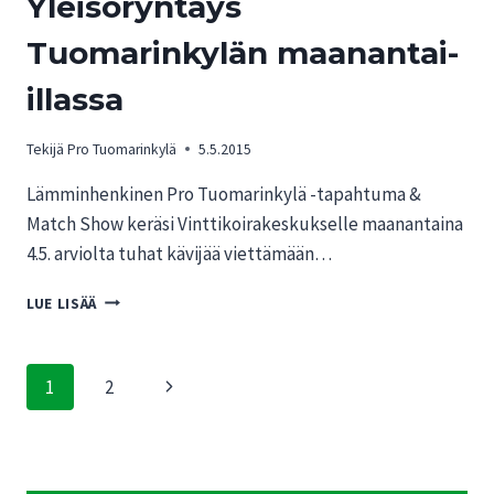
Yleisöryntäys
Tuomarinkylän maanantai-
illassa
Tekijä
Pro Tuomarinkylä
5.5.2015
Lämminhenkinen Pro Tuomarinkylä -tapahtuma &
Match Show keräsi Vinttikoirakeskukselle maanantaina
4.5. arviolta tuhat kävijää viettämään…
YLEISÖRYNTÄYS
LUE LISÄÄ
TUOMARINKYLÄN
MAANANTAI-
ILLASSA
Sivunavigointi
Seuraava
1
2
sivu