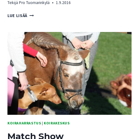
Tekijä
Pro Tuomarinkylä
1.9.2016
TUOMARINKARTANO
LUE LISÄÄ
–
PORUKAN
PAIKKA,
YHTEINEN
YMPÄRISTÖ
SU
11.9.2016
KLO
12-
15
KOIRAHARRASTUS
|
KOIRAKESKUS
Match Show