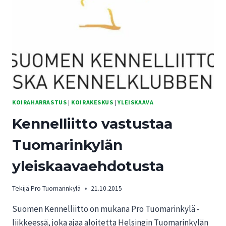
MUISTUTUS
&
ALLEKIRJOITA
ADRESSI
KOIRAMESSUILLA!
KOIRAHARRASTUS
|
KOIRAKESKUS
|
YLEISKAAVA
Kennelliitto vastustaa
Tuomarinkylän
yleiskaavaehdotusta
Tekijä
Pro Tuomarinkylä
21.10.2015
Suomen Kennelliitto on mukana Pro Tuomarinkylä -
liikkeessä, joka ajaa aloitetta Helsingin Tuomarinkylän