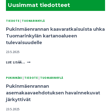
Uusimmat tiedotteet
TIEDOTE
|
TUOMARINKYLÄ
Pukinmäenrannan kaavaratkaisuista uhka
Tuomarinkylän kartanoalueen
tulevaisuudelle
23.5.2025
PUKINMÄENRANNAN
LUE LISÄÄ...
KAAVARATKAISUISTA
UHKA
TUOMARINKYLÄN
PUKINMÄKI
|
TIEDOTE
|
TUOMARINKYLÄ
KARTANOALUEEN
Pukinmäenrannan
TULEVAISUUDELLE
asemakaavaehdotuksen havainnekuvat
järkyttivät
23.5.2025