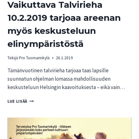
Vaikuttava Talvirieha
10.2.2019 tarjoaa areenan
myös keskusteluun
elinympäristöstä
Tekijä
Pro Tuomarinkylä
26.1.2019
Tämänvuotinen talvirieha tarjoaa taas lapsille
suunnatun ohjelman lomassa mahdollisuuden
keskusteluun Helsingin kaavoituksesta – eikä vain…
VAIKUTTAVA
LUE LISÄÄ
TALVIRIEHA
10.2.2019
TARJOAA
AREENAN
MYÖS
KESKUSTELUUN