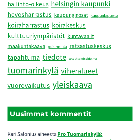
helsingin kaupunki
hallinto-oikeus
hevosharrastus
kaupunginosat
kaupunkipuisto
koiraharrastus
koirakeskus
kulttuuriympäristöt
kuntavaalit
ratsastuskeskus
maakuntakaava
pukinmäki
tiedote
tapahtuma
toteuttamisohjelma
tuomarinkylä
viheralueet
yleiskaava
vuorovaikutus
Uusimmat kommentit
Kari Salonius
aiheesta
Pro Tuomarinkylä: