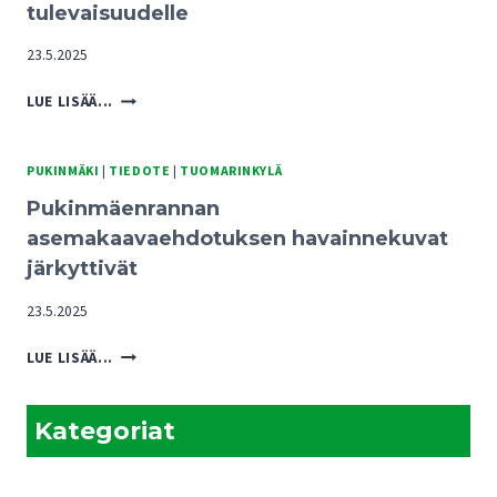
tulevaisuudelle
23.5.2025
PUKINMÄENRANNAN
LUE LISÄÄ...
KAAVARATKAISUISTA
UHKA
TUOMARINKYLÄN
PUKINMÄKI
|
TIEDOTE
|
TUOMARINKYLÄ
KARTANOALUEEN
Pukinmäenrannan
TULEVAISUUDELLE
asemakaavaehdotuksen havainnekuvat
järkyttivät
23.5.2025
PUKINMÄENRANNAN
LUE LISÄÄ...
ASEMAKAAVAEHDOTUKSEN
HAVAINNEKUVAT
JÄRKYTTIVÄT
Kategoriat