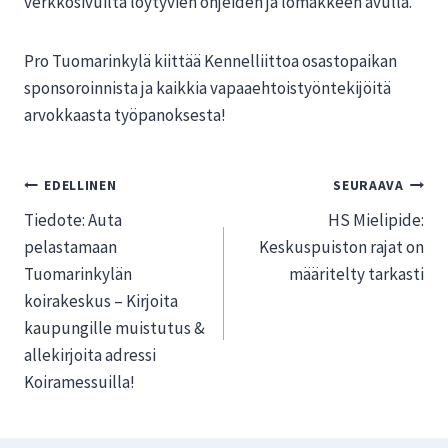
verkkosivuilta löytyvien ohjeiden ja lomakkeen avulla.
Pro Tuomarinkylä kiittää Kennelliittoa osastopaikan
sponsoroinnista ja kaikkia vapaaehtoistyöntekijöitä
arvokkaasta työpanoksesta!
Artikkelien
EDELLINEN
SEURAAVA
Tiedote: Auta
HS Mielipide:
selaus
pelastamaan
Keskuspuiston rajat on
Tuomarinkylän
määritelty tarkasti
koirakeskus – Kirjoita
kaupungille muistutus &
allekirjoita adressi
Koiramessuilla!