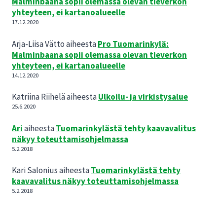
Malminbaana sopii olemassa olevan tieverkon
yhteyteen, ei kartanoalueelle
17.12.2020
Arja-Liisa Vätto
aiheesta
Pro Tuomarinkylä:
Malminbaana sopii olemassa olevan tieverkon
yhteyteen, ei kartanoalueelle
14.12.2020
Katriina Riihelä
aiheesta
Ulkoilu- ja virkistysalue
25.6.2020
Ari
aiheesta
Tuomarinkylästä tehty kaavavalitus
näkyy toteuttamisohjelmassa
5.2.2018
Kari Salonius
aiheesta
Tuomarinkylästä tehty
kaavavalitus näkyy toteuttamisohjelmassa
5.2.2018