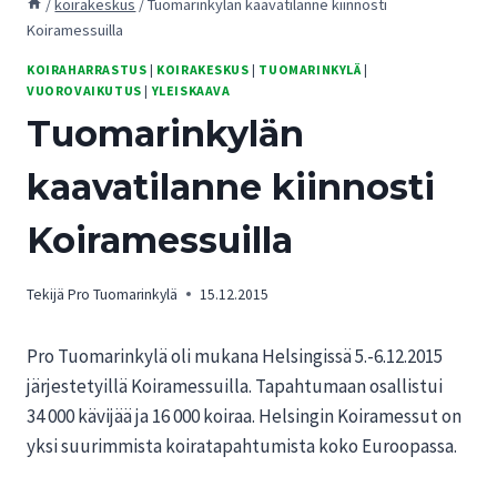
/
koirakeskus
/
Tuomarinkylän kaavatilanne kiinnosti
Koiramessuilla
KOIRAHARRASTUS
|
KOIRAKESKUS
|
TUOMARINKYLÄ
|
VUOROVAIKUTUS
|
YLEISKAAVA
Tuomarinkylän
kaavatilanne kiinnosti
Koiramessuilla
Tekijä
Pro Tuomarinkylä
15.12.2015
Pro Tuomarinkylä oli mukana Helsingissä 5.-6.12.2015
järjestetyillä Koiramessuilla. Tapahtumaan osallistui
34 000 kävijää ja 16 000 koiraa. Helsingin Koiramessut on
yksi suurimmista koiratapahtumista koko Euroopassa.