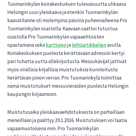
Tuomarinkylän koirakeskuksen tulevaisuutta uhkaava
Helsingin uusi yleiskaava ja etenkin Tuomarinkylän
kaavatilanne oli molempina päivinä puheenaiheena Pro
Tuomarinkylän osastolla. Kaavaan saattoi tutustua
osastolla Pro Tuomarinkylän vapaaehtoisten
opastamana sekä
karttojen
ja
lehtiartikkelien
avulla.
Koirakeskuksen puolesta kerättävään adressiin kertyi
pari tuhatta uutta allekirjoitusta. Messukävijät jättivät
myös virallisia kirjallisia muistutuksia kunnioitusta
herättävän pinon verran. Pro Tuomarinkylä toimittaa
nämä muistutukset messuvieraiden puolesta Helsingin
kaupungin kirjaamoon.
Muistutusaika yleiskaavaehdotuksesta on parhaillaan
meneillään ja päättyy 29.1.2016. Muistutuksen voi laatia
vapaamuotoisena mm. Pro Tuomarinkylän