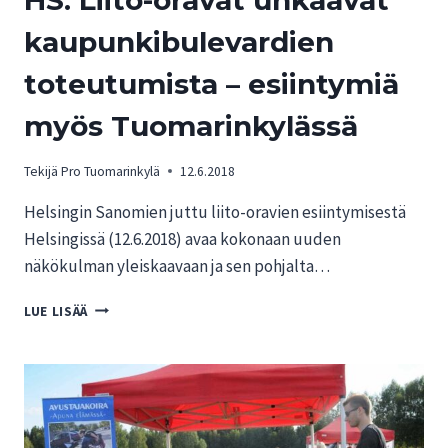
HS: Liito-oravat uhkaavat
kaupunkibulevardien
toteutumista – esiintymiä
myös Tuomarinkylässä
Tekijä
Pro Tuomarinkylä
12.6.2018
Helsingin Sanomien juttu liito-oravien esiintymisestä
Helsingissä (12.6.2018) avaa kokonaan uuden
näkökulman yleiskaavaan ja sen pohjalta…
HS:
LUE LISÄÄ
LIITO-
ORAVAT
UHKAAVAT
KAUPUNKIBULEVARDIEN
TOTEUTUMISTA
–