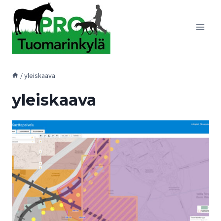
Siirry
sisältöön
/
yleiskaava
yleiskaava