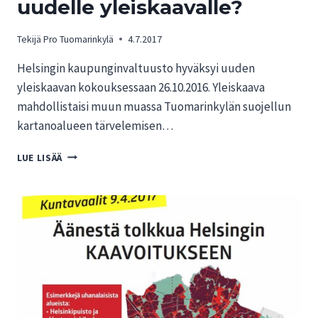
uudelle yleiskaavalle?
Tekijä
Pro Tuomarinkylä
4.7.2017
Helsingin kaupunginvaltuusto hyväksyi uuden
yleiskaavan kokouksessaan 26.10.2016. Yleiskaava
mahdollistaisi muun muassa Tuomarinkylän suojellun
kartanoalueen tärvelemisen…
MITÄ
LUE LISÄÄ
KUULUU
HELSINGIN
UUDELLE
YLEISKAAVALLE?