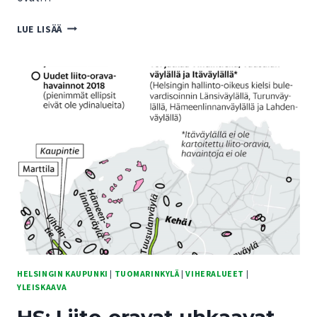
HELSINGIN
LUE LISÄÄ
PÄIVITETYSSÄ
YLEISKAAVAKARTASSA
TULKINNALLISTA
EPÄSELVYYTTÄ
MYÖS
TUOMARINKYLÄSSÄ
HELSINGIN KAUPUNKI
|
TUOMARINKYLÄ
|
VIHERALUEET
|
YLEISKAAVA