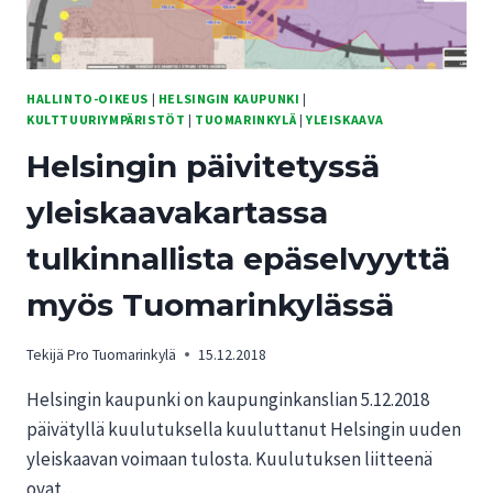
HALLINTO-OIKEUS
|
HELSINGIN KAUPUNKI
|
KULTTUURIYMPÄRISTÖT
|
TUOMARINKYLÄ
|
YLEISKAAVA
Helsingin päivitetyssä
yleiskaavakartassa
tulkinnallista epäselvyyttä
myös Tuomarinkylässä
Tekijä
Pro Tuomarinkylä
15.12.2018
Helsingin kaupunki on kaupunginkanslian 5.12.2018
päivätyllä kuulutuksella kuuluttanut Helsingin uuden
yleiskaavan voimaan tulosta. Kuulutuksen liitteenä
ovat…