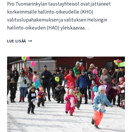
Pro Tuomarinkylän taustayhteisöt ovat jättäneet
korkeimmalle hallinto-oikeudelle (KHO)
valituslupahakemuksen ja valituksen Helsingin
hallinto-oikeuden (HAO) yleiskaavaa…
PRO
LUE LISÄÄ
TUOMARINKYLÄ:
HELSINGIN
HALLINTO-
OIKEUDEN
YLEISKAAVAPÄÄTÖS
SISÄLTÄÄ
ILMEISIÄ
VIRHEITÄ,
VALITUSLUPAA
HAETTU
KORKEIMMASTA
HALLINTO-
OIKEUDESTA