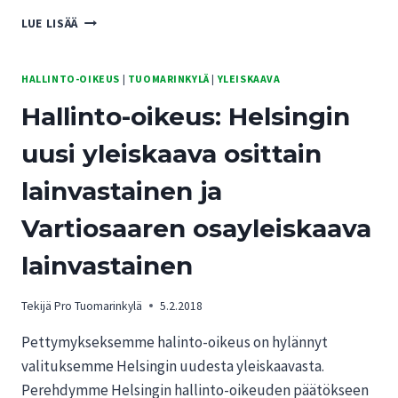
PRO
LUE LISÄÄ
TUOMARINKYLÄN
TAUSTAYHTEISÖT
HAKEVAT
HALLINTO-OIKEUS
|
TUOMARINKYLÄ
|
YLEISKAAVA
HALLINTO-
Hallinto-oikeus: Helsingin
OIKEUDEN
YLEISKAAVARATKAISUUN
uusi yleiskaava osittain
VALITUSLUPAA
KORKEIMMASTA
lainvastainen ja
HALLINTO-
OIKEUDESTA
Vartiosaaren osayleiskaava
lainvastainen
Tekijä
Pro Tuomarinkylä
5.2.2018
Pettymykseksemme halinto-oikeus on hylännyt
valituksemme Helsingin uudesta yleiskaavasta.
Perehdymme Helsingin hallinto-oikeuden päätökseen