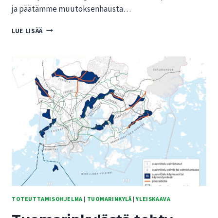
ja päätämme muutoksenhausta…
HALLINTO-
LUE LISÄÄ
OIKEUS:
HELSINGIN
UUSI
YLEISKAAVA
OSITTAIN
LAINVASTAINEN
JA
VARTIOSAAREN
OSAYLEISKAAVA
LAINVASTAINEN
TOTEUTTAMISOHJELMA
|
TUOMARINKYLÄ
|
YLEISKAAVA