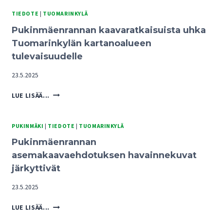
TIEDOTE
|
TUOMARINKYLÄ
Pukinmäenrannan kaavaratkaisuista uhka
Tuomarinkylän kartanoalueen
tulevaisuudelle
23.5.2025
PUKINMÄENRANNAN
LUE LISÄÄ...
KAAVARATKAISUISTA
UHKA
TUOMARINKYLÄN
PUKINMÄKI
|
TIEDOTE
|
TUOMARINKYLÄ
KARTANOALUEEN
Pukinmäenrannan
TULEVAISUUDELLE
asemakaavaehdotuksen havainnekuvat
järkyttivät
23.5.2025
PUKINMÄENRANNAN
LUE LISÄÄ...
ASEMAKAAVAEHDOTUKSEN