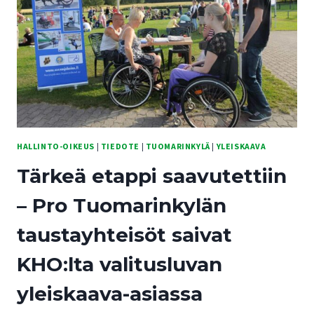
ESIINTYMIÄ
MYÖS
TUOMARINKYLÄSSÄ
HALLINTO-OIKEUS
|
TIEDOTE
|
TUOMARINKYLÄ
|
YLEISKAAVA
Tärkeä etappi saavutettiin
– Pro Tuomarinkylän
taustayhteisöt saivat
KHO:lta valitusluvan
yleiskaava-asiassa