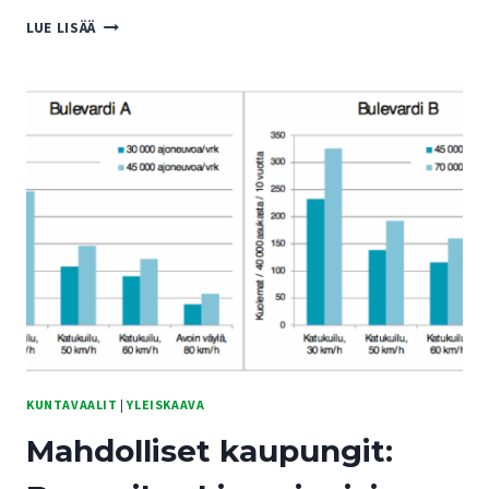
KUNTAVAALIT
LUE LISÄÄ
2017
–
OULUNKYLÄINEN
2/2017:
SELVITÄ
EHDOKKAASI
KAAVAKANTA
KUNTAVAALIT
|
YLEISKAAVA
Mahdolliset kaupungit: