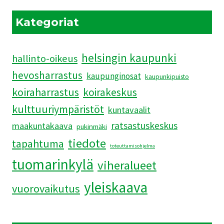
HAVAINNEKUVAT
JÄRKYTTIVÄT
Kategoriat
helsingin kaupunki
hallinto-oikeus
hevosharrastus
kaupunginosat
kaupunkipuisto
koiraharrastus
koirakeskus
kulttuuriympäristöt
kuntavaalit
ratsastuskeskus
maakuntakaava
pukinmäki
tiedote
tapahtuma
toteuttamisohjelma
tuomarinkylä
viheralueet
yleiskaava
vuorovaikutus