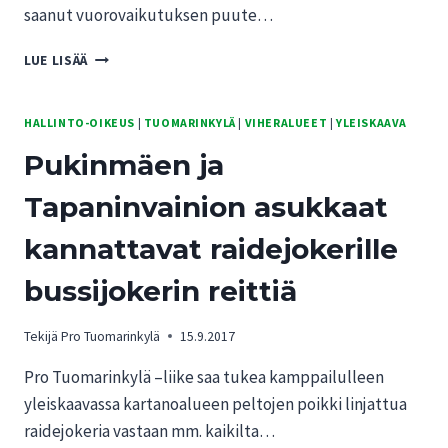
saanut vuorovaikutuksen puute…
SIVUSILMÄLLÄ:
LUE LISÄÄ
HUOMIOITA
YLEISKAAVAN
TOTEUTTAMISOHJELMASTA
HALLINTO-OIKEUS
|
TUOMARINKYLÄ
|
VIHERALUEET
|
YLEISKAAVA
Pukinmäen ja
Tapaninvainion asukkaat
kannattavat raidejokerille
bussijokerin reittiä
Tekijä
Pro Tuomarinkylä
15.9.2017
Pro Tuomarinkylä –liike saa tukea kamppailulleen
yleiskaavassa kartanoalueen peltojen poikki linjattua
raidejokeria vastaan mm. kaikilta…