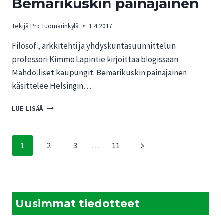
Bemarikuskin painajainen
Tekijä
Pro Tuomarinkylä
1.4.2017
Filosofi, arkkitehti ja yhdyskuntasuunnittelun
professori Kimmo Lapintie kirjoittaa blogissaan
Mahdolliset kaupungit: Bemarikuskin painajainen
käsittelee Helsingin…
MAHDOLLISET
LUE LISÄÄ
KAUPUNGIT:
BEMARIKUSKIN
PAINAJAINEN
Sivunavigointi
Seuraava
1
2
3
…
11
sivu
Uusimmat tiedotteet