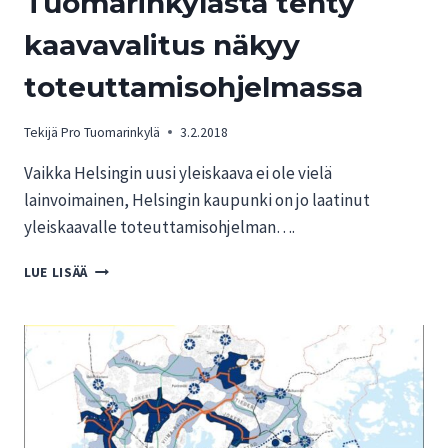
Tuomarinkylästä tehty
kaavavalitus näkyy
toteuttamisohjelmassa
Tekijä
Pro Tuomarinkylä
3.2.2018
Vaikka Helsingin uusi yleiskaava ei ole vielä
lainvoimainen, Helsingin kaupunki on jo laatinut
yleiskaavalle toteuttamisohjelman….
TUOMARINKYLÄSTÄ
LUE LISÄÄ
TEHTY
KAAVAVALITUS
NÄKYY
TOTEUTTAMISOHJELMASSA