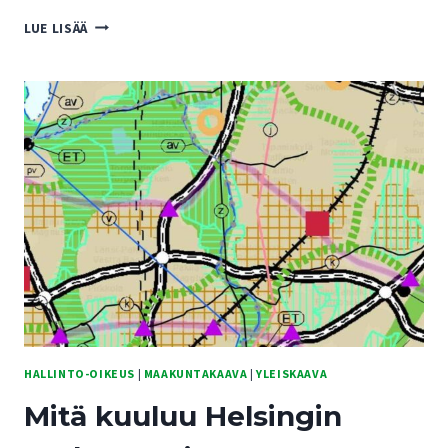
PUKINMÄEN
LUE LISÄÄ
JA
TAPANINVAINION
ASUKKAAT
KANNATTAVAT
RAIDEJOKERILLE
BUSSIJOKERIN
REITTIÄ
HALLINTO-OIKEUS
|
MAAKUNTAKAAVA
|
YLEISKAAVA
Mitä kuuluu Helsingin