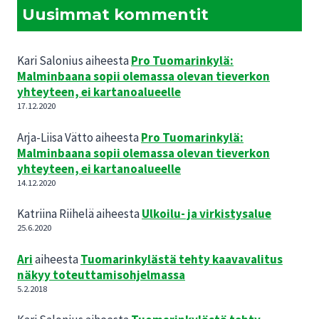
Uusimmat kommentit
Kari Salonius
aiheesta
Pro Tuomarinkylä:
Malminbaana sopii olemassa olevan tieverkon
yhteyteen, ei kartanoalueelle
17.12.2020
Arja-Liisa Vätto
aiheesta
Pro Tuomarinkylä:
Malminbaana sopii olemassa olevan tieverkon
yhteyteen, ei kartanoalueelle
14.12.2020
Katriina Riihelä
aiheesta
Ulkoilu- ja virkistysalue
25.6.2020
Ari
aiheesta
Tuomarinkylästä tehty kaavavalitus
näkyy toteuttamisohjelmassa
5.2.2018