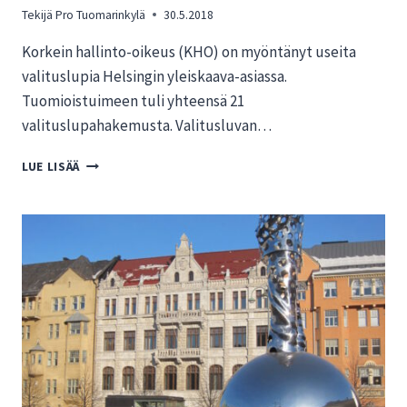
Tekijä
Pro Tuomarinkylä
30.5.2018
Korkein hallinto-oikeus (KHO) on myöntänyt useita
valituslupia Helsingin yleiskaava-asiassa.
Tuomioistuimeen tuli yhteensä 21
valituslupahakemusta. Valitusluvan…
TÄRKEÄ
LUE LISÄÄ
ETAPPI
SAAVUTETTIIN
–
PRO
TUOMARINKYLÄN
TAUSTAYHTEISÖT
SAIVAT
KHO:LTA
VALITUSLUVAN
YLEISKAAVA-
ASIASSA