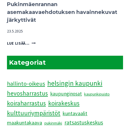
Pukinmäenrannan
TULEVAISUUDELLE
asemakaavaehdotuksen havainnekuvat
järkyttivät
23.5.2025
PUKINMÄENRANNAN
LUE LISÄÄ...
ASEMAKAAVAEHDOTUKSEN
HAVAINNEKUVAT
JÄRKYTTIVÄT
Kategoriat
helsingin kaupunki
hallinto-oikeus
hevosharrastus
kaupunginosat
kaupunkipuisto
koiraharrastus
koirakeskus
kulttuuriympäristöt
kuntavaalit
ratsastuskeskus
maakuntakaava
pukinmäki