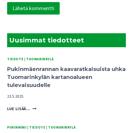
Uusimmat tiedotteet
TIEDOTE
|
TUOMARINKYLÄ
Pukinmäenrannan kaavaratkaisuista uhka
Tuomarinkylän kartanoalueen
tulevaisuudelle
23.5.2025
PUKINMÄENRANNAN
LUE LISÄÄ...
KAAVARATKAISUISTA
UHKA
TUOMARINKYLÄN
PUKINMÄKI
|
TIEDOTE
|
TUOMARINKYLÄ
KARTANOALUEEN