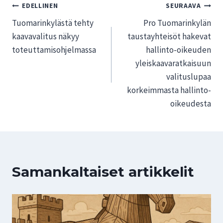
Artikkelien
EDELLINEN
SEURAAVA
Tuomarinkylästä tehty
Pro Tuomarinkylän
selaus
kaavavalitus näkyy
taustayhteisöt hakevat
toteuttamisohjelmassa
hallinto-oikeuden
yleiskaavaratkaisuun
valituslupaa
korkeimmasta hallinto-
oikeudesta
Samankaltaiset artikkelit