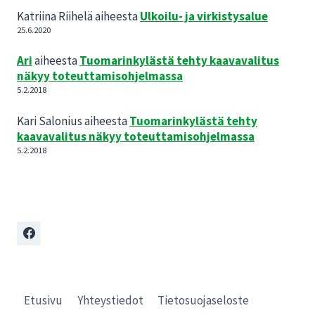
Katriina Riihelä
aiheesta
Ulkoilu- ja virkistysalue
25.6.2020
Ari
aiheesta
Tuomarinkylästä tehty kaavavalitus
näkyy toteuttamisohjelmassa
5.2.2018
Kari Salonius
aiheesta
Tuomarinkylästä tehty
kaavavalitus näkyy toteuttamisohjelmassa
5.2.2018
Etusivu
Yhteystiedot
Tietosuojaseloste