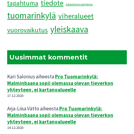
tiedote
tapahtuma
toteuttamisohjelma
tuomarinkylä
viheralueet
yleiskaava
vuorovaikutus
Uusimmat kommentit
Kari Salonius
aiheesta
Pro Tuomarinkylä:
Malminbaana sopii olemassa olevan tieverkon
yhteyteen, ei kartanoalueelle
17.12.2020
Arja-Liisa Vätto
aiheesta
Pro Tuomarinkylä:
Malminbaana sopii olemassa olevan tieverkon
yhteyteen, ei kartanoalueelle
14.12.2020