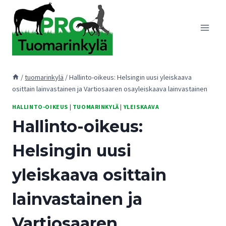
Siirry
sisältöön
/
tuomarinkylä
/
Hallinto-oikeus: Helsingin uusi yleiskaava
osittain lainvastainen ja Vartiosaaren osayleiskaava lainvastainen
HALLINTO-OIKEUS
|
TUOMARINKYLÄ
|
YLEISKAAVA
Hallinto-oikeus:
Helsingin uusi
yleiskaava osittain
lainvastainen ja
Vartiosaaren