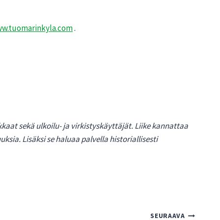
w.tuomarinkyla.com
.
at sekä ulkoilu- ja virkistyskäyttäjät. Liike kannattaa
a. Lisäksi se haluaa palvella historiallisesti
SEURAAVA