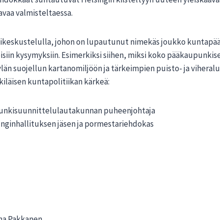
avaa valmisteltaessa.
keskustelulla, johon on lupautunut nimekäs joukko kuntapäätt
neisiin kysymyksiin. Esimerkiksi siihen, miksi koko pääkaupunki
än suojellun kartanomiljöön ja tärkeimpien puisto- ja viheralue
iläisen kuntapolitiikan kärkeä:
punkisuunnittelulautakunnan puheenjohtaja
nginhallituksen jäsen ja pormestariehdokas
na Pakkanen.