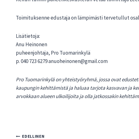
Toimituksenne edustaja on lämpimästi tervetullut os
Lisätietoja:
Anu Heinonen
puheenjohtaja, Pro Tuomarinkylä
p. 040 723 6279 anuoheinonen@gmail.com
Pro Tuomarinkylä on yhteistyöryhmä, jossa ovat edustettu
kaupungin kehittämistä ja haluaa tarjota kasvavan ja keh
arvokkaan alueen ulkoilijoita ja olla jatkossakin kehittä
Artikkelien
EDELLINEN