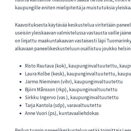
kaupungille eniten mielipiteitä ja muistutuksia yleiska
Kaavoituksesta käytävää keskustelua viritetään paneeli
useisiin yleiskaavan valmistelussa vastausta vaille jää
on linjattu maakuntakaavan vastaisesti läpi Tuomarinkyl
alkavaan paneelikeskusteluun osallistuu joukko helsink
Risto Rautava (kok), kaupunginvaltuutettu, kau
Laura Kolbe (kesk), kaupunginvaltuutettu, kaupu
Jarmo Nieminen (vihr), kaupunginvaltuutettu
Björn Månsson (rkp), kaupunginvaltuutettu
Sirkku Ingervo (vas ), kaupunginvaltuutettu
Tarja Kantola (sdp), varavaltuutettu
Anne Vuori (ps), kuntavaaliehdokas
Reilun tunnin paneelikeskustelun vetää toimittaja Lee