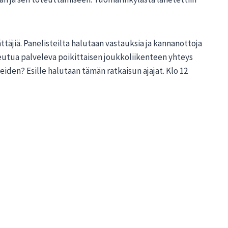
äjiä. Panelisteilta halutaan vastauksia ja kannanottoja
seutua palveleva poikittaisen joukkoliikenteen yhteys
iden? Esille halutaan tämän ratkaisun ajajat. Klo 12