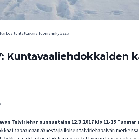
 kärkeä tentattavana Tuomarinkylässä
7: Kuntavaaliehdokkaiden k
n
avan Talviriehan sunnuntaina 12.3.2017 klo 11-15 Tuomar
okkaat tapaamaan äänestäjiä iloisen talviriehapäivän merkeiss
n ehdokkaat suhtautuvat Helsingin kiisteltyyn uuteen yleiskaav