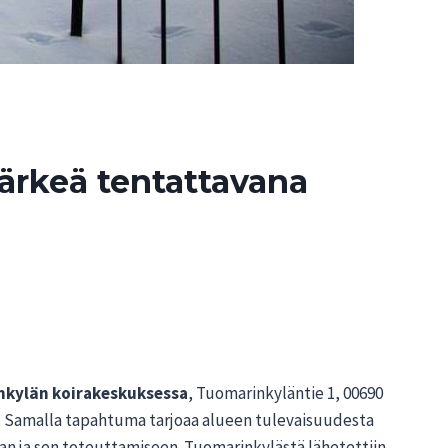
ärkeä tentattavana
inkylän koirakeskuksessa
, Tuomarinkyläntie 1, 00690
ä. Samalla tapahtuma tarjoaa alueen tulevaisuudesta
aan ja sen toteuttamiseen. Tuomarinkylästä lähetettiin