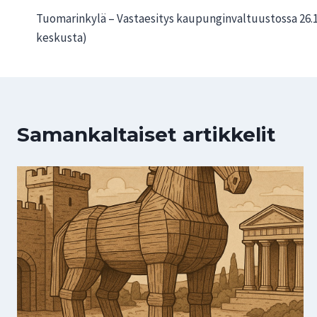
Tuomarinkylä – Vastaesitys kaupunginvaltuustossa 26.1
selaus
keskusta)
Samankaltaiset artikkelit