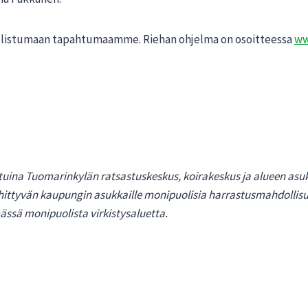
allistumaan tapahtumaamme. Riehan ohjelma on osoitteessa
ww
ina Tuomarinkylän ratsastuskeskus, koirakeskus ja alueen asukka
ittyvän kaupungin asukkaille monipuolisia harrastusmahdollisuuksi
mässä monipuolista virkistysaluetta.