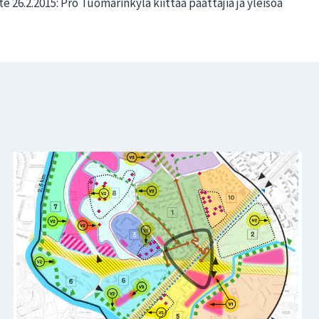
e 26.2.2015: Pro Tuomarinkylä kiittää päättäjiä ja yleisöä