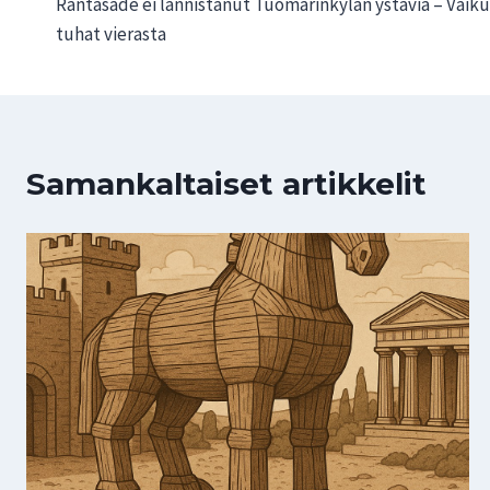
Räntäsade ei lannistanut Tuomarinkylän ystäviä – Vaikutt
selaus
tuhat vierasta
Samankaltaiset artikkelit