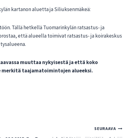
än kartanon aluetta ja Siliuksenmäkeä:
öön. Tällä hetkellä Tuomarinkylän ratsastus- ja
rostaa, että alueella toimivat ratsastus- ja koirakeskus
istysalueena.
aavassa muuttaa nykyisestä ja että koko
e merkitä taajamatoimintojen alueeksi.
SEURAAVA