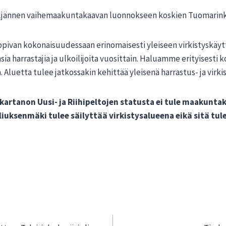
jännen vaihemaakuntakaavan luonnokseen koskien Tuomarinkyl
pivan kokonaisuudessaan erinomaisesti yleiseen virkistyskäytt
 harrastajia ja ulkoilijoita vuosittain. Haluamme erityisesti ko
a. Aluetta tulee jatkossakin kehittää yleisenä harrastus- ja virk
tanon Uusi- ja Riihipeltojen statusta ei tule maakuntak
uksenmäki tulee säilyttää virkistysalueena eikä sitä tul