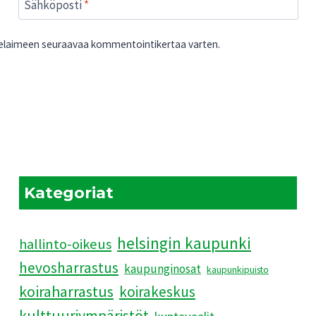
Sähköposti
*
 selaimeen seuraavaa kommentointikertaa varten.
Kategoriat
helsingin kaupunki
hallinto-oikeus
hevosharrastus
kaupunginosat
kaupunkipuisto
koiraharrastus
koirakeskus
kulttuuriympäristöt