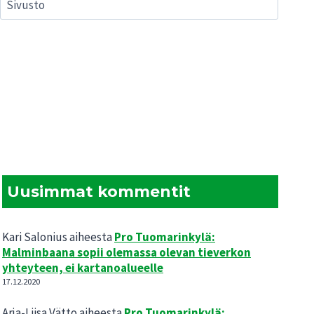
Sivusto
Uusimmat kommentit
Kari Salonius
aiheesta
Pro Tuomarinkylä:
Malminbaana sopii olemassa olevan tieverkon
yhteyteen, ei kartanoalueelle
17.12.2020
Arja-Liisa Vätto
aiheesta
Pro Tuomarinkylä: