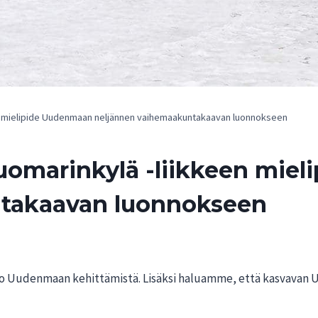
een mielipide Uudenmaan neljännen vaihemaakuntakaavan luonnokseen
 Tuomarinkylä -liikkeen mi
takaavan luonnokseen
oko Uudenmaan kehittämistä. Lisäksi haluamme, että kasvava