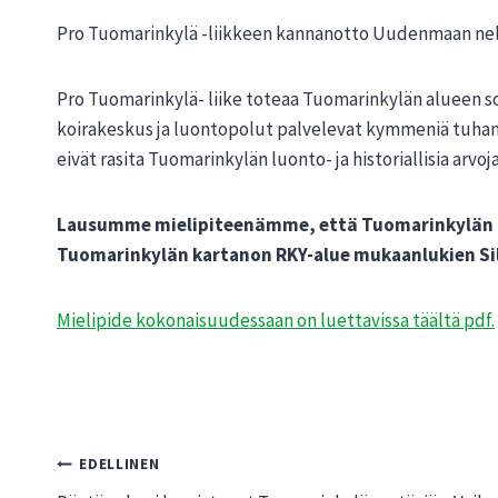
Pro Tuomarinkylä -liikkeen kannanotto Uudenmaan nel
Pro Tuomarinkylä- liike toteaa Tuomarinkylän alueen so
koirakeskus ja luontopolut palvelevat kymmeniä tuhansia
eivät rasita Tuomarinkylän luonto- ja historiallisia arvoj
Lausumme mielipiteenämme, että Tuomarinkylän kar
Tuomarinkylän kartanon RKY-alue mukaanlukien Sili
Mielipide kokonaisuudessaan on luettavissa täältä pdf.
Artikkelien
EDELLINEN