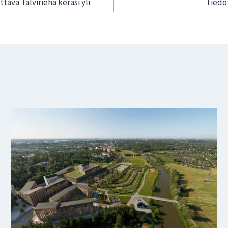
ava Talvirieha keräsi yli
Tiedot