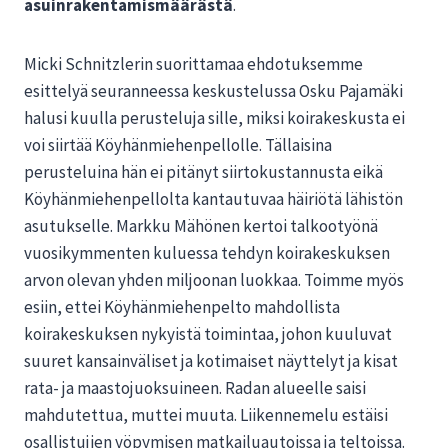
asuinrakentamismäärästä
.
Micki Schnitzlerin suorittamaa ehdotuksemme
esittelyä seuranneessa keskustelussa Osku Pajamäki
halusi kuulla perusteluja sille, miksi koirakeskusta ei
voi siirtää Köyhänmiehenpellolle. Tällaisina
perusteluina hän ei pitänyt siirtokustannusta eikä
Köyhänmiehenpellolta kantautuvaa häiriötä lähistön
asutukselle. Markku Mähönen kertoi talkootyönä
vuosikymmenten kuluessa tehdyn koirakeskuksen
arvon olevan yhden miljoonan luokkaa. Toimme myös
esiin, ettei Köyhänmiehenpelto mahdollista
koirakeskuksen nykyistä toimintaa, johon kuuluvat
suuret kansainväliset ja kotimaiset näyttelyt ja kisat
rata- ja maastojuoksuineen. Radan alueelle saisi
mahdutettua, muttei muuta. Liikennemelu estäisi
osallistujien yöpymisen matkailuautoissa ja teltoissa.