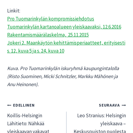
Linkit:
Pro Tuomarinkylän kompromissiehdotus
Tuomarinkylän kartanoalueen yleiskaavaksi, 12.6.2016
Rakentamismäärälaskelma, 25.11.2015
Jokeri 2, Maankäytön kehittämisperiaatteet, erityisesti
s. 12, kuva 5 ja s. 24, kuva 10
Kuva. Pro Tuomarinkylän iskuryhmä kaupungintalolla
(Risto Suominen, Micki Schnitzler, Markku Mähönen ja
Anu Heinonen).
Artikkelien
EDELLINEN
SEURAAVA
Koillis-Helsingin
Leo Stranius: Helsingin
selaus
Lähitieto: Nähkää
yleiskaava –
yleiskaavan vakavat
Keskuspuiston puolesta