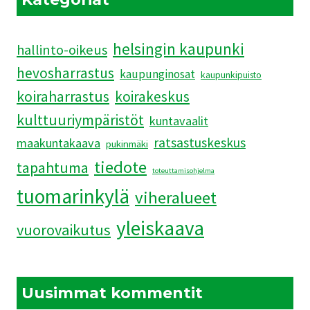
helsingin kaupunki
hallinto-oikeus
hevosharrastus
kaupunginosat
kaupunkipuisto
koiraharrastus
koirakeskus
kulttuuriympäristöt
kuntavaalit
ratsastuskeskus
maakuntakaava
pukinmäki
tiedote
tapahtuma
toteuttamisohjelma
tuomarinkylä
viheralueet
yleiskaava
vuorovaikutus
Uusimmat kommentit