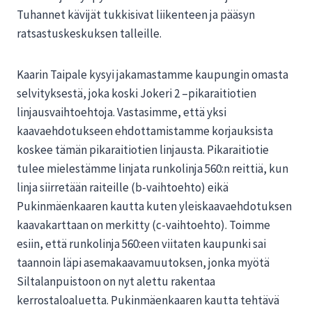
Tuhannet kävijät tukkisivat liikenteen ja pääsyn
ratsastuskeskuksen talleille.
Kaarin Taipale kysyi jakamastamme kaupungin omasta
selvityksestä, joka koski Jokeri 2 –pikaraitiotien
linjausvaihtoehtoja. Vastasimme, että yksi
kaavaehdotukseen ehdottamistamme korjauksista
koskee tämän pikaraitiotien linjausta. Pikaraitiotie
tulee mielestämme linjata runkolinja 560:n reittiä, kun
linja siirretään raiteille (b-vaihtoehto) eikä
Pukinmäenkaaren kautta kuten yleiskaavaehdotuksen
kaavakarttaan on merkitty (c-vaihtoehto). Toimme
esiin, että runkolinja 560:een viitaten kaupunki sai
taannoin läpi asemakaavamuutoksen, jonka myötä
Siltalanpuistoon on nyt alettu rakentaa
kerrostaloaluetta. Pukinmäenkaaren kautta tehtävä