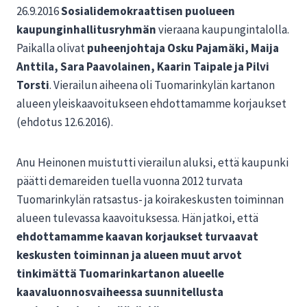
26.9.2016
Sosialidemokraattisen puolueen
kaupunginhallitusryhmän
vieraana kaupungintalolla.
Paikalla olivat
puheenjohtaja Osku Pajamäki, Maija
Anttila, Sara Paavolainen, Kaarin Taipale ja Pilvi
Torsti
. Vierailun aiheena oli Tuomarinkylän kartanon
alueen yleiskaavoitukseen ehdottamamme korjaukset
(ehdotus 12.6.2016).
Anu Heinonen muistutti vierailun aluksi, että kaupunki
päätti demareiden tuella vuonna 2012 turvata
Tuomarinkylän ratsastus- ja koirakeskusten toiminnan
alueen tulevassa kaavoituksessa. Hän jatkoi, että
ehdottamamme kaavan korjaukset turvaavat
keskusten toiminnan ja alueen muut arvot
tinkimättä Tuomarinkartanon alueelle
kaavaluonnosvaiheessa suunnitellusta