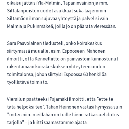
oikaisu jättäisi Ylä-Malmin, Tapaninvainion ja mm.
Siltalanpuiston uudet asukkaat sekä laajemmin
Siltamäen ilman sujuvaa yhteyttä ja palvelisi vain
Malmia ja Pukinmäkeä, joilla jo on päärata vieressään.
Sara Paavolainen tiedusteli, onko koirakeskus
siirtymässä muualle, esim. Espooseen. Mähönen
ilmoitti, että Kennelliitto on päinvastoin kiinnostunut
rakentamaan koirakeskuksen yhteyteen uuden
toimitalonsa, johon siirtyisi Espoossa 60 henkilöä
työllistävä toimisto.
Vierailun päätteeksi Pajamäki ilmoitti, että ”ette te
tätä helpoksi tee”. Tähän Heinonen vastasi hymyssä suin
”miten niin.. meillähän on teille hieno ratkaisuehdotus
tarjolla” – ja kiitti saamastamme ajasta.