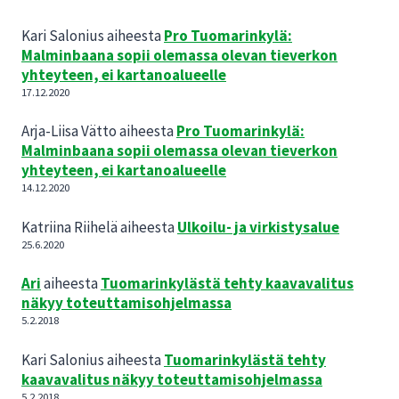
Kari Salonius
aiheesta
Pro Tuomarinkylä:
Malminbaana sopii olemassa olevan tieverkon
yhteyteen, ei kartanoalueelle
17.12.2020
Arja-Liisa Vätto
aiheesta
Pro Tuomarinkylä:
Malminbaana sopii olemassa olevan tieverkon
yhteyteen, ei kartanoalueelle
14.12.2020
Katriina Riihelä
aiheesta
Ulkoilu- ja virkistysalue
25.6.2020
Ari
aiheesta
Tuomarinkylästä tehty kaavavalitus
näkyy toteuttamisohjelmassa
5.2.2018
Kari Salonius
aiheesta
Tuomarinkylästä tehty
kaavavalitus näkyy toteuttamisohjelmassa
5.2.2018