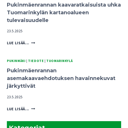
Pukinmäenrannan kaavaratkaisuista uhka
Tuomarinkylän kartanoalueen
tulevaisuudelle
23.5.2025
PUKINMÄENRANNAN
LUE LISÄÄ...
KAAVARATKAISUISTA
UHKA
TUOMARINKYLÄN
PUKINMÄKI
|
TIEDOTE
|
TUOMARINKYLÄ
KARTANOALUEEN
Pukinmäenrannan
TULEVAISUUDELLE
asemakaavaehdotuksen havainnekuvat
järkyttivät
23.5.2025
PUKINMÄENRANNAN
LUE LISÄÄ...
ASEMAKAAVAEHDOTUKSEN
HAVAINNEKUVAT
JÄRKYTTIVÄT
Kategoriat