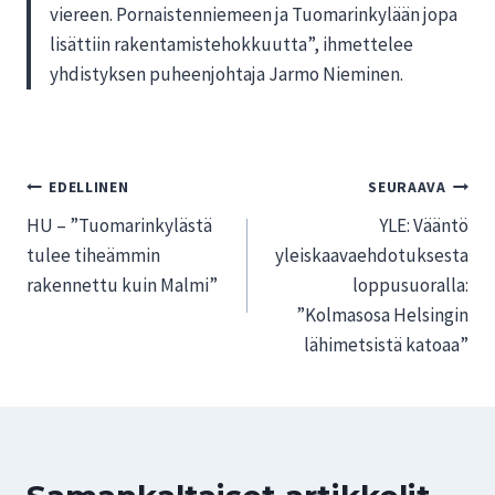
viereen. Pornaistenniemeen ja Tuomarinkylään jopa
lisättiin rakentamistehokkuutta”, ihmettelee
yhdistyksen puheenjohtaja Jarmo Nieminen.
Artikkelien
EDELLINEN
SEURAAVA
HU – ”Tuomarinkylästä
YLE: Vääntö
selaus
tulee tiheämmin
yleiskaavaehdotuksesta
rakennettu kuin Malmi”
loppusuoralla:
”Kolmasosa Helsingin
lähimetsistä katoaa”