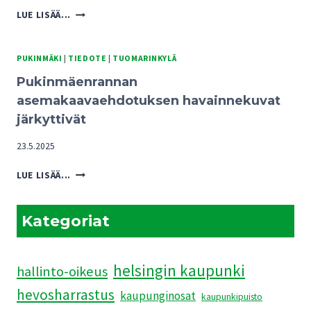
PUKINMÄENRANNAN
LUE LISÄÄ...
KAAVARATKAISUISTA
UHKA
TUOMARINKYLÄN
PUKINMÄKI
|
TIEDOTE
|
TUOMARINKYLÄ
KARTANOALUEEN
Pukinmäenrannan
TULEVAISUUDELLE
asemakaavaehdotuksen havainnekuvat
järkyttivät
23.5.2025
PUKINMÄENRANNAN
LUE LISÄÄ...
ASEMAKAAVAEHDOTUKSEN
HAVAINNEKUVAT
JÄRKYTTIVÄT
Kategoriat
helsingin kaupunki
hallinto-oikeus
hevosharrastus
kaupunginosat
kaupunkipuisto