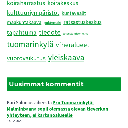
koiraharrastus
koirakeskus
kulttuuriympäristöt
kuntavaalit
ratsastuskeskus
maakuntakaava
pukinmäki
tiedote
tapahtuma
toteuttamisohjelma
tuomarinkylä
viheralueet
yleiskaava
vuorovaikutus
Uusimmat kommentit
Kari Salonius
aiheesta
Pro Tuomarinkylä:
Malminbaana sopii olemassa olevan tieverkon
yhteyteen, ei kartanoalueelle
17.12.2020