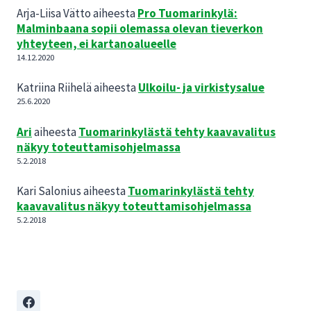
Arja-Liisa Vätto
aiheesta
Pro Tuomarinkylä:
Malminbaana sopii olemassa olevan tieverkon
yhteyteen, ei kartanoalueelle
14.12.2020
Katriina Riihelä
aiheesta
Ulkoilu- ja virkistysalue
25.6.2020
Ari
aiheesta
Tuomarinkylästä tehty kaavavalitus
näkyy toteuttamisohjelmassa
5.2.2018
Kari Salonius
aiheesta
Tuomarinkylästä tehty
kaavavalitus näkyy toteuttamisohjelmassa
5.2.2018