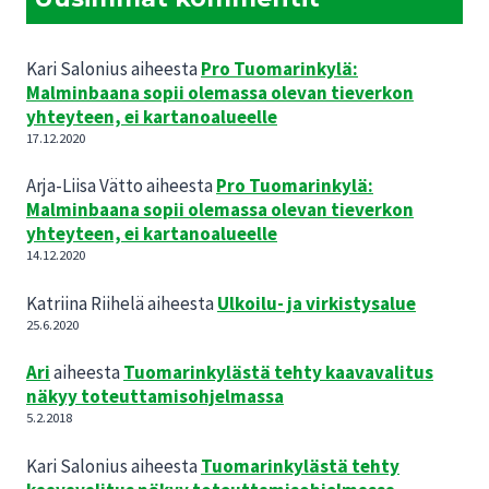
Kari Salonius
aiheesta
Pro Tuomarinkylä:
Malminbaana sopii olemassa olevan tieverkon
yhteyteen, ei kartanoalueelle
17.12.2020
Arja-Liisa Vätto
aiheesta
Pro Tuomarinkylä:
Malminbaana sopii olemassa olevan tieverkon
yhteyteen, ei kartanoalueelle
14.12.2020
Katriina Riihelä
aiheesta
Ulkoilu- ja virkistysalue
25.6.2020
Ari
aiheesta
Tuomarinkylästä tehty kaavavalitus
näkyy toteuttamisohjelmassa
5.2.2018
Kari Salonius
aiheesta
Tuomarinkylästä tehty