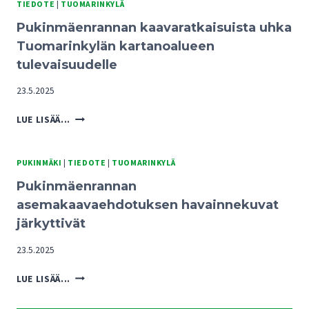
TIEDOTE
|
TUOMARINKYLÄ
Pukinmäenrannan kaavaratkaisuista uhka
Tuomarinkylän kartanoalueen
tulevaisuudelle
23.5.2025
PUKINMÄENRANNAN
LUE LISÄÄ...
KAAVARATKAISUISTA
UHKA
TUOMARINKYLÄN
PUKINMÄKI
|
TIEDOTE
|
TUOMARINKYLÄ
KARTANOALUEEN
Pukinmäenrannan
TULEVAISUUDELLE
asemakaavaehdotuksen havainnekuvat
järkyttivät
23.5.2025
PUKINMÄENRANNAN
LUE LISÄÄ...
ASEMAKAAVAEHDOTUKSEN
HAVAINNEKUVAT