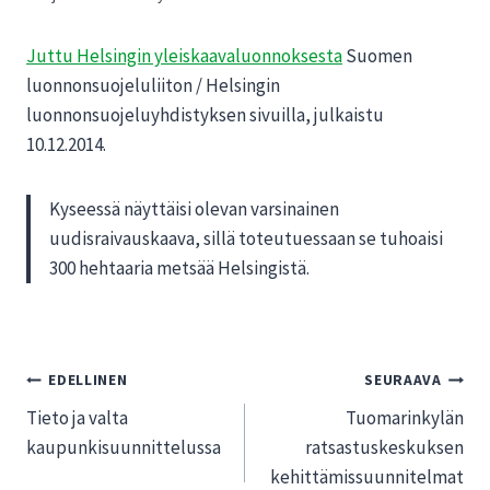
Juttu Helsingin yleiskaavaluonnoksesta
Suomen
luonnonsuojeluliiton / Helsingin
luonnonsuojeluyhdistyksen sivuilla, julkaistu
10.12.2014.
Kyseessä näyttäisi olevan varsinainen
uudisraivauskaava, sillä toteutuessaan se tuhoaisi
300 hehtaaria metsää Helsingistä.
Artikkelien
EDELLINEN
SEURAAVA
Tieto ja valta
Tuomarinkylän
selaus
kaupunkisuunnittelussa
ratsastuskeskuksen
kehittämissuunnitelmat