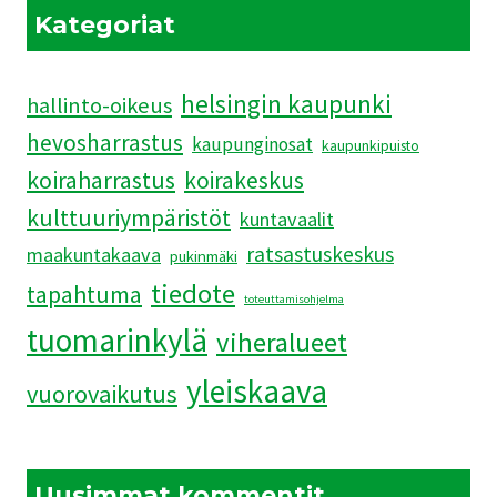
JÄRKYTTIVÄT
Kategoriat
helsingin kaupunki
hallinto-oikeus
hevosharrastus
kaupunginosat
kaupunkipuisto
koiraharrastus
koirakeskus
kulttuuriympäristöt
kuntavaalit
ratsastuskeskus
maakuntakaava
pukinmäki
tiedote
tapahtuma
toteuttamisohjelma
tuomarinkylä
viheralueet
yleiskaava
vuorovaikutus
Uusimmat kommentit