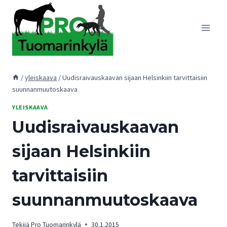
Siirry
sisältöön
/
yleiskaava
/
Uudisraivauskaavan sijaan Helsinkiin tarvittaisiin
suunnanmuutoskaava
YLEISKAAVA
Uudisraivauskaavan
sijaan Helsinkiin
tarvittaisiin
suunnanmuutoskaava
Tekijä
Pro Tuomarinkylä
30.1.2015