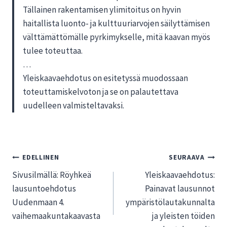
Tällainen rakentamisen ylimitoitus on hyvin
haitallista luonto- ja kulttuuriarvojen säilyttämisen
välttämättömälle pyrkimykselle, mitä kaavan myös
tulee toteuttaa.
…
Yleiskaavaehdotus on esitetyssä muodossaan
toteuttamiskelvoton ja se on palautettava
uudelleen valmisteltavaksi.
Artikkelien
EDELLINEN
SEURAAVA
Sivusilmällä: Röyhkeä
Yleiskaavaehdotus:
selaus
lausuntoehdotus
Painavat lausunnot
Uudenmaan 4.
ympäristölautakunnalta
vaihemaakuntakaavasta
ja yleisten töiden