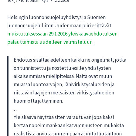
Tekijä
Pro Tuomarinkylä
2.2.2016
Helsingin luonnonsuojeluyhdistys ja Suomen
luonnonsuojeluliiton Uudenmaan piiri esittävät
muistutuksessaan 29.1.2016 yleiskaavaehdotuksen
palauttamista uudelleen valmisteluun
.
Ehdotus sisältää edelleen kaikki ne ongelmat, jotka
on tunnistettu ja nostettu esille yhdistysten
aikaisemmissa mielipiteissä. Näitä ovat muun
muassa luontoarvojen, lähivirkistysalueiden ja
riittävän laajojen metsäisten virkistysalueiden
huomiotta jättäminen.
…
Yleiskaava näyttää siten varautuvan jopa kaksi
kertaa nopeimmankaan kasvuennusteen mukaista
realistista arviota suurempaan asuntotuotantoon.