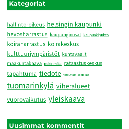
JÄRKYTTIVÄT
Kategoriat
helsingin kaupunki
hallinto-oikeus
hevosharrastus
kaupunginosat
kaupunkipuisto
koiraharrastus
koirakeskus
kulttuuriympäristöt
kuntavaalit
ratsastuskeskus
maakuntakaava
pukinmäki
tiedote
tapahtuma
toteuttamisohjelma
tuomarinkylä
viheralueet
yleiskaava
vuorovaikutus
Uusimmat kommentit