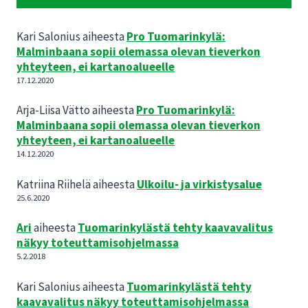
Kari Salonius
aiheesta
Pro Tuomarinkylä:
Malminbaana sopii olemassa olevan tieverkon
yhteyteen, ei kartanoalueelle
17.12.2020
Arja-Liisa Vätto
aiheesta
Pro Tuomarinkylä:
Malminbaana sopii olemassa olevan tieverkon
yhteyteen, ei kartanoalueelle
14.12.2020
Katriina Riihelä
aiheesta
Ulkoilu- ja virkistysalue
25.6.2020
Ari
aiheesta
Tuomarinkylästä tehty kaavavalitus
näkyy toteuttamisohjelmassa
5.2.2018
Kari Salonius
aiheesta
Tuomarinkylästä tehty
kaavavalitus näkyy toteuttamisohjelmassa