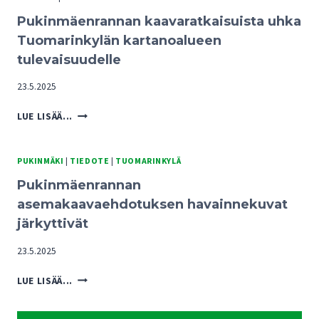
Pukinmäenrannan kaavaratkaisuista uhka
Tuomarinkylän kartanoalueen
tulevaisuudelle
23.5.2025
PUKINMÄENRANNAN
LUE LISÄÄ...
KAAVARATKAISUISTA
UHKA
TUOMARINKYLÄN
PUKINMÄKI
|
TIEDOTE
|
TUOMARINKYLÄ
KARTANOALUEEN
Pukinmäenrannan
TULEVAISUUDELLE
asemakaavaehdotuksen havainnekuvat
järkyttivät
23.5.2025
PUKINMÄENRANNAN
LUE LISÄÄ...
ASEMAKAAVAEHDOTUKSEN
HAVAINNEKUVAT